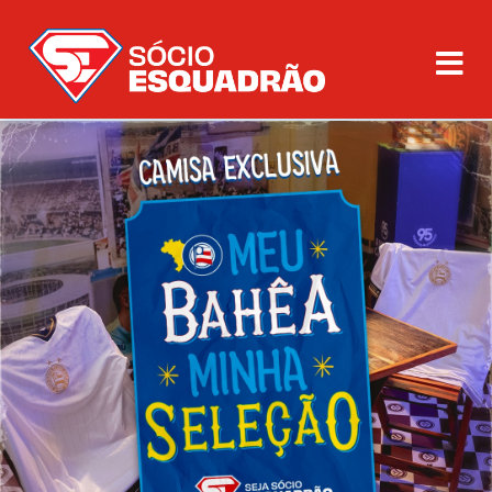
Recuperar Senha
Quero me associar
Entrar
Planos
Parceiros de Aço