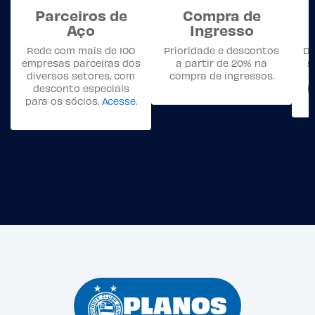
Parceiros de
Compra de
Aço
Ingresso
Rede com mais de 100
Prioridade e descontos
Di
empresas parceiras dos
a partir de 20% na
s
diversos setores, com
compra de ingressos.
desconto especiais
i
para os sócios.
Acesse
.
PLANOS